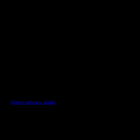
Bezpečnostné roboty pre ochranu stavenísk a
priemyselných areálov. Zásah robota
do 30 sekúnd
od
narušenia objektu.
Invelogy Patrol
Ochrana areálov
Chcem ochranu areálu