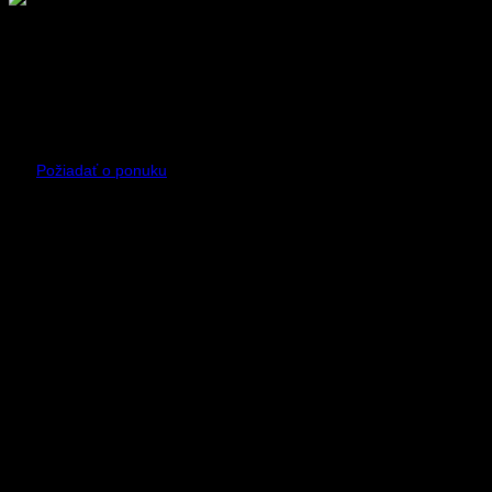
Sme prvý oficiálny distribútor robotov DeepRobotics pre
Slovensko a Česko. Zabezpečujeme predaj, servis,
technickú podporu a školenia pre profesionálne
nasadenie robotov v praxi.
Distribútor Deeprobotics
Požiadať o ponuku