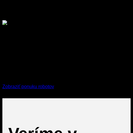
Invelogy
je oficiálny distribútor
DeepRobotics
Invelogy je jediný oficiálny distributor DeepRobotics pre Slovensko a
Českú republiku, prinášajúci robotickú ochranku novej generácie pre
ochranu objektov a SBS.
Zobraziť ponuku robotov