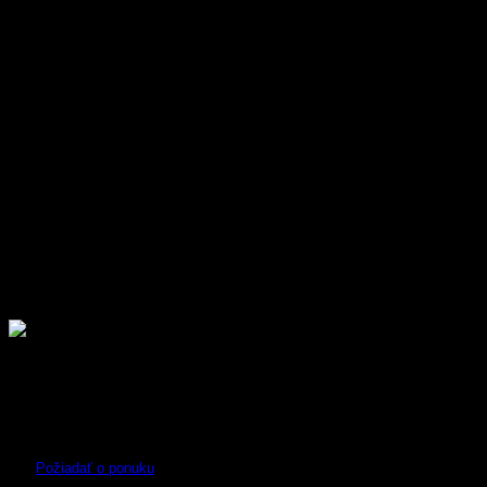
Sme prvý oficiálny distribútor robotov DeepRobotics pre Slovensko
a Česko. Zabezpečujeme predaj, servis, technickú podporu a
školenia pre profesionálne nasadenie robotov v praxi.
Distribútor Deeprobotics
Požiadať o ponuku