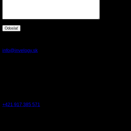
Napíšte nám email
info@invelogy.sk
Navštívte nás
Werferova 1, 04011 Košice
Zavolajte nám
+421 917 385 571