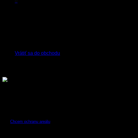
0
Košík
Žiadne produkty v košíku.
Vrátiť sa do obchodu
Bezpečnostné roboty pre ochranu stavenísk a priemyselných
areálov. Zásah robota
do 30 sekúnd
od narušenia objektu.
Invelogy Patrol
Ochrana areálov
Chcem ochranu areálu