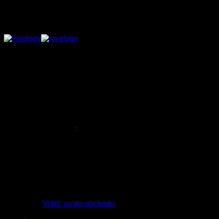
a technická podpora robotov
Vlastný softvér pre
autonómne misie
Obchod
Služba InvelogyPatrol
Koľko ušetrím s InvelogyPatrol
Naše služby
Novinky
Kontakt
Košík /
0,00
€
0
Žiadne produkty v košíku.
Vrátiť sa do obchodu