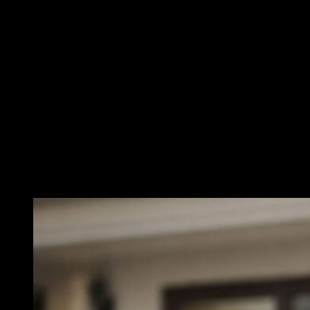
Sledujte nás
Copyright 2026 ©
Invelogy
Roboty DeepRobotics