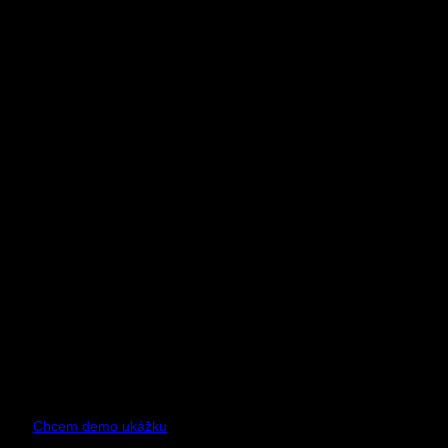
Vývoj aplikácie pre ovládanie robota a správu flotili
robotov.
PATROL OS
pre správu robotov
Chcem demo ukážku