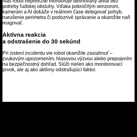
Náš robot nepretržite monitoruje definovaný areál bez
potreby ľudskej obsluhy. Vďaka pokročilým senzorom,
kamerám a AI dokáže v reálnom čase detegovať pohyb,
narušenie perimetra či podozrivé správanie a okamžite naň
reagovať.
Aktívna reakcia
a odstrašenie do 30 sekúnd
Pri zistení incidentu vie robot okamžite zasiahnuť –
zvukovým upozornením, hlasovou výzvou alebo prepojením
na bezpečnostný dohľad. Slúži nielen ako monitorovací
prvok, ale aj ako aktívny odstrašujúci faktor.